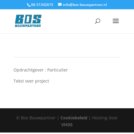
06-51342615
info@bos-bouwpartner.nl
Opdrachtgever : Particulier
Tekst over project
© Bos Bouwpartner |
Cookiebeleid
| Hosting door
VHDS