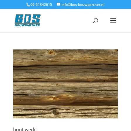
06-51342615
info@bos-bouwpartner.nl
hout werkt